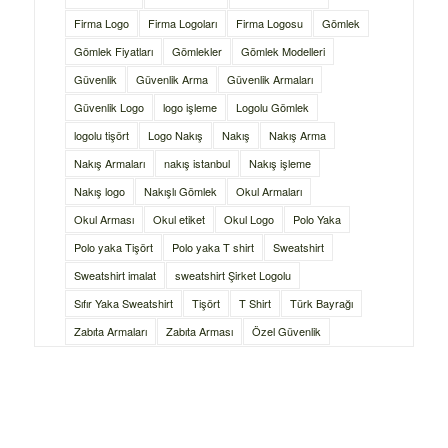
Firma Logo
Firma Logoları
Firma Logosu
Gömlek
Gömlek Fiyatları
Gömlekler
Gömlek Modelleri
Güvenlik
Güvenlik Arma
Güvenlik Armaları
Güvenlik Logo
logo işleme
Logolu Gömlek
logolu tişört
Logo Nakış
Nakış
Nakış Arma
Nakış Armaları
nakış istanbul
Nakış işleme
Nakış logo
Nakışlı Gömlek
Okul Armaları
Okul Arması
Okul etiket
Okul Logo
Polo Yaka
Polo yaka Tişört
Polo yaka T shirt
Sweatshirt
Sweatshirt imalat
sweatshirt Şirket Logolu
Sıfır Yaka Sweatshirt
Tişört
T Shirt
Türk Bayrağı
Zabıta Armaları
Zabıta Arması
Özel Güvenlik