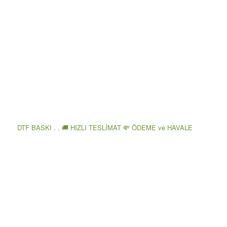
DTF BASKI . . 🚚 HIZLI TESLİMAT 💸 ÖDEME ve HAVALE