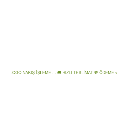
LOGO NAKIŞ İŞLEME . . 🚚 HIZLI TESLİMAT 💸 ÖDEME v