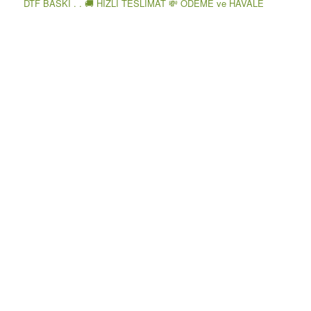
DTF BASKI . . 🚚 HIZLI TESLİMAT 💸 ÖDEME ve HAVALE