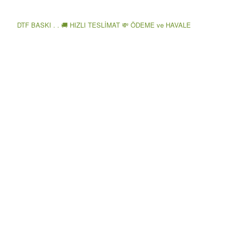
DTF BASKI . . 🚚 HIZLI TESLİMAT 💸 ÖDEME ve HAVALE