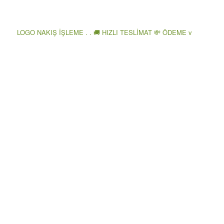
LOGO NAKIŞ İŞLEME . . 🚚 HIZLI TESLİMAT 💸 ÖDEME v