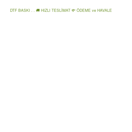
DTF BASKI . . 🚚 HIZLI TESLİMAT 💸 ÖDEME ve HAVALE