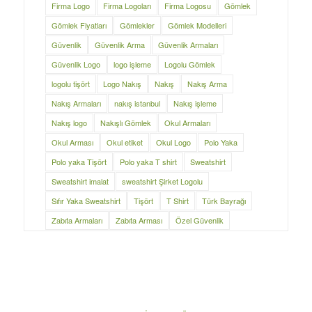
Firma Logo
Firma Logoları
Firma Logosu
Gömlek
Gömlek Fiyatları
Gömlekler
Gömlek Modelleri
Güvenlik
Güvenlik Arma
Güvenlik Armaları
Güvenlik Logo
logo işleme
Logolu Gömlek
logolu tişört
Logo Nakış
Nakış
Nakış Arma
Nakış Armaları
nakış istanbul
Nakış işleme
Nakış logo
Nakışlı Gömlek
Okul Armaları
Okul Arması
Okul etiket
Okul Logo
Polo Yaka
Polo yaka Tişört
Polo yaka T shirt
Sweatshirt
Sweatshirt imalat
sweatshirt Şirket Logolu
Sıfır Yaka Sweatshirt
Tişört
T Shirt
Türk Bayrağı
Zabıta Armaları
Zabıta Arması
Özel Güvenlik