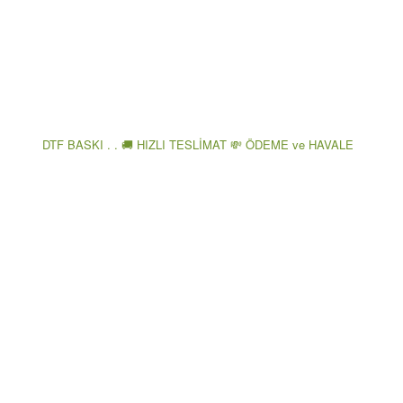
DTF BASKI . . 🚚 HIZLI TESLİMAT 💸 ÖDEME ve HAVALE