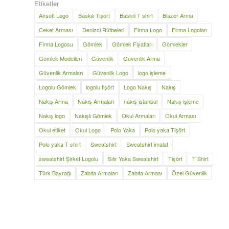
Etiketler
Airsoft Logo
Baskılı Tişört
Baskılı T shirt
Blazer Arma
Ceket Arması
Denizci Rütbeleri
Firma Logo
Firma Logoları
Firma Logosu
Gömlek
Gömlek Fiyatları
Gömlekler
Gömlek Modelleri
Güvenlik
Güvenlik Arma
Güvenlik Armaları
Güvenlik Logo
logo işleme
Logolu Gömlek
logolu tişört
Logo Nakış
Nakış
Nakış Arma
Nakış Armaları
nakış istanbul
Nakış işleme
Nakış logo
Nakışlı Gömlek
Okul Armaları
Okul Arması
Okul etiket
Okul Logo
Polo Yaka
Polo yaka Tişört
Polo yaka T shirt
Sweatshirt
Sweatshirt imalat
sweatshirt Şirket Logolu
Sıfır Yaka Sweatshirt
Tişört
T Shirt
Türk Bayrağı
Zabıta Armaları
Zabıta Arması
Özel Güvenlik