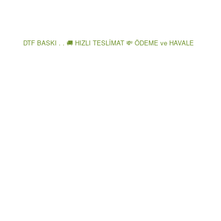
DTF BASKI . . 🚚 HIZLI TESLİMAT 💸 ÖDEME ve HAVALE