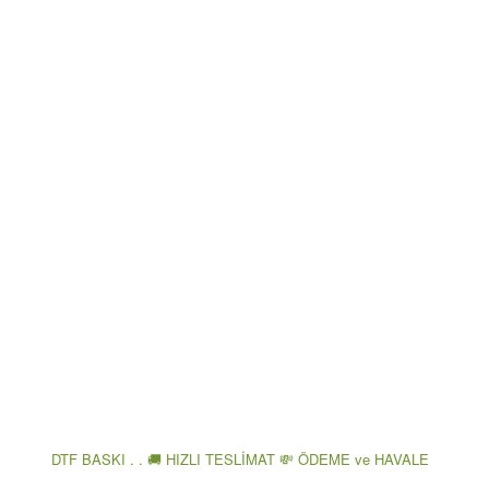
DTF BASKI . . 🚚 HIZLI TESLİMAT 💸 ÖDEME ve HAVALE