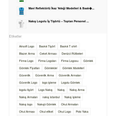
Mavi Reflektörlü İkaz Yeleği Modelleri & Bask�...
Nakış Logolu İş Tişörtü – Toptan Personel ...
Etiketler
Airsoft Logo
Baskılı Tişört
Baskılı T shirt
Blazer Arma
Ceket Arması
Denizci Rütbeleri
Firma Logo
Firma Logoları
Firma Logosu
Gömlek
Gömlek Fiyatları
Gömlekler
Gömlek Modelleri
Güvenlik
Güvenlik Arma
Güvenlik Armaları
Güvenlik Logo
logo işleme
Logolu Gömlek
logolu tişört
Logo Nakış
Nakış
Nakış Arma
Nakış Armaları
nakış istanbul
Nakış işleme
Nakış logo
Nakışlı Gömlek
Okul Armaları
Okul Arması
Okul etiket
Okul Logo
Polo Yaka