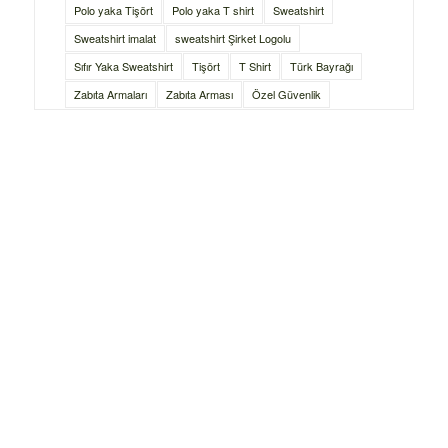
Polo yaka Tişört
Polo yaka T shirt
Sweatshirt
Sweatshirt imalat
sweatshirt Şirket Logolu
Sıfır Yaka Sweatshirt
Tişört
T Shirt
Türk Bayrağı
Zabıta Armaları
Zabıta Arması
Özel Güvenlik