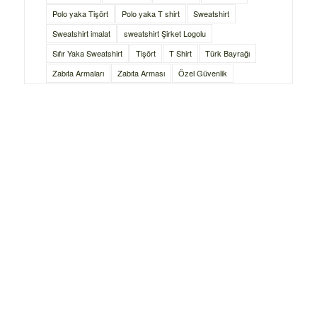
Polo yaka Tişört
Polo yaka T shirt
Sweatshirt
Sweatshirt imalat
sweatshirt Şirket Logolu
Sıfır Yaka Sweatshirt
Tişört
T Shirt
Türk Bayrağı
Zabıta Armaları
Zabıta Arması
Özel Güvenlik