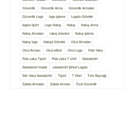
Güvenlik
Güvenlik Arma
Güvenlik Armaları
Güvenlik Logo
logo işleme
Logolu Gömlek
logolu tişört
Logo Nakış
Nakış
Nakış Arma
Nakış Armaları
nakış istanbul
Nakış işleme
Nakış logo
Nakışlı Gömlek
Okul Armaları
Okul Arması
Okul etiket
Okul Logo
Polo Yaka
Polo yaka Tişört
Polo yaka T shirt
Sweatshirt
Sweatshirt imalat
sweatshirt Şirket Logolu
Sıfır Yaka Sweatshirt
Tişört
T Shirt
Türk Bayrağı
Zabıta Armaları
Zabıta Arması
Özel Güvenlik