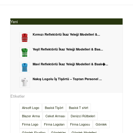
Yeni
Kırmızı Reflektörlü İkaz Yeleği Modelleri &...
Yeşil Reflektörlü İkaz Yeleği Modelleri & Bas...
Mavi Reflektörlü İkaz Yeleği Modelleri & Bask�...
Nakış Logolu İş Tişörtü – Toptan Personel ...
Etiketler
Airsoft Logo
Baskılı Tişört
Baskılı T shirt
Blazer Arma
Ceket Arması
Denizci Rütbeleri
Firma Logo
Firma Logoları
Firma Logosu
Gömlek
Gömlek Fiyatları
Gömlekler
Gömlek Modelleri